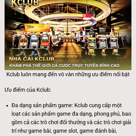
Kclub luôn mang đến vô vàn những ưu điểm nổi bật
Ưu điểm của Kclub:
Đa dạng sản phẩm game: Kclub cung cấp một
loạt các sản phẩm game đa dạng, phong phú, bao
gồm cả các trò chơi đổi thưởng và các trò chơi giải
trí như game bài, game slot, game đánh bài,