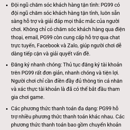
Đội ngũ chăm sóc khách hàng tận tình: PG99 có
đội ngũ chăm sóc khách hàng tận tình, luôn sẵn
sàng hỗ trợ và giải đáp mọi thắc mắc của người
chơi. Không chỉ có chăm sóc khách hàng qua điện
thoại, email, PG99 còn cung cấp hỗ trợ qua chat
trực tuyến, Facebook và Zalo, giúp người chơi dễ
dàng tiếp cận và giải quyết vấn đề.
Đăng ký nhanh chóng: Thủ tục đăng ký tài khoản
trên PG99 rất đơn giản, nhanh chóng và tiện lợi.
Người chơi chỉ cần điền đầy đủ thông tin cá nhân
và xác thực tài khoản là đã có thể bắt đầu tham
gia chơi game.
Các phương thức thanh toán đa dạng: PG99 hỗ
trợ nhiều phương thức thanh toán khác nhau. Các
phương thức thanh toán bao gồm chuyển khoản