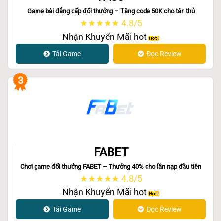
Game bài đẳng cấp đổi thưởng – Tặng code 50K cho tân thủ
★★★★★ 4.8/5
Nhận Khuyến Mãi hot
Tải Game
Đọc Review
3
FABET
Chơi game đổi thưởng FABET – Thưởng 40% cho lần nạp đầu tiên
★★★★★ 4.8/5
Nhận Khuyến Mãi hot
Tải Game
Đọc Review