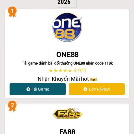
2026
1
ONE88
Tải game đánh bài đổi thưởng ONE88 nhận code 118k
★★★★★ 4.9/5
Nhận Khuyến Mãi hot
Tải Game
Đọc Review
2
FA88