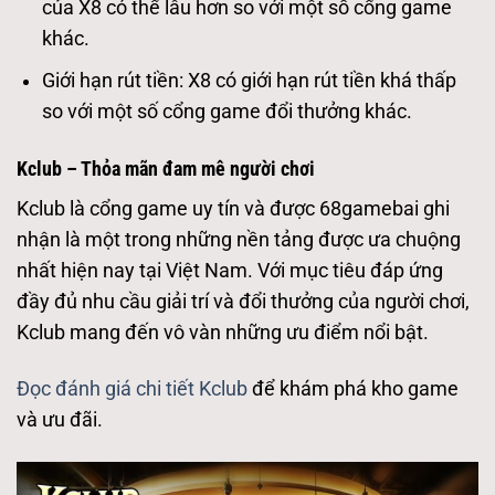
của X8 có thể lâu hơn so với một số cổng game
khác.
Giới hạn rút tiền: X8 có giới hạn rút tiền khá thấp
so với một số cổng game đổi thưởng khác.
Kclub – Thỏa mãn đam mê người chơi
Kclub là cổng game uy tín và được 68gamebai ghi
nhận là một trong những nền tảng được ưa chuộng
nhất hiện nay tại Việt Nam. Với mục tiêu đáp ứng
đầy đủ nhu cầu giải trí và đổi thưởng của người chơi,
Kclub mang đến vô vàn những ưu điểm nổi bật.
Đọc đánh giá chi tiết Kclub
để khám phá kho game
và ưu đãi.