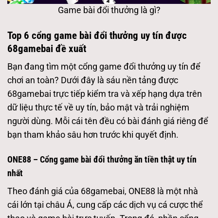
Game bài đổi thưởng là gì?
Top 6 cổng game bài đổi thưởng uy tín được
68gamebai đề xuất
Bạn đang tìm một cổng game đổi thưởng uy tín để
chơi an toàn? Dưới đây là sáu nền tảng được
68gamebai trực tiếp kiểm tra và xếp hạng dựa trên
dữ liệu thực tế về uy tín, bảo mật và trải nghiệm
người dùng. Mỗi cái tên đều có bài đánh giá riêng để
bạn tham khảo sâu hơn trước khi quyết định.
ONE88 – Cổng game bài đổi thưởng ăn tiền thật uy tín
nhất
Theo đánh giá của 68gamebai, ONE88 là một nhà
cái lớn tại châu Á, cung cấp các dịch vụ cá cược thể