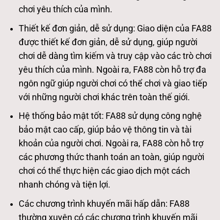
chơi yêu thích của mình.
Thiết kế đơn giản, dễ sử dụng: Giao diện của FA88
được thiết kế đơn giản, dễ sử dụng, giúp người
chơi dễ dàng tìm kiếm và truy cập vào các trò chơi
yêu thích của mình. Ngoài ra, FA88 còn hỗ trợ đa
ngôn ngữ giúp người chơi có thể chơi và giao tiếp
với những người chơi khác trên toàn thế giới.
Hệ thống bảo mật tốt: FA88 sử dụng công nghệ
bảo mật cao cấp, giúp bảo vệ thông tin và tài
khoản của người chơi. Ngoài ra, FA88 còn hỗ trợ
các phương thức thanh toán an toàn, giúp người
chơi có thể thực hiện các giao dịch một cách
nhanh chóng và tiện lợi.
Các chương trình khuyến mãi hấp dẫn: FA88
thường xuyên có các chương trình khuyến mãi