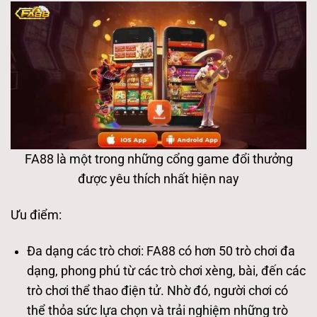
FA88 là một trong những cổng game đổi thưởng
được yêu thích nhất hiện nay
Ưu điểm:
Đa dạng các trò chơi: FA88 có hơn 50 trò chơi đa
dạng, phong phú từ các trò chơi xèng, bài, đến các
trò chơi thể thao điện tử. Nhờ đó, người chơi có
thể thỏa sức lựa chọn và trải nghiệm những trò