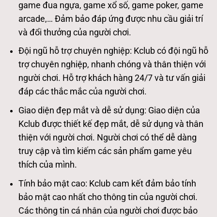
game đua ngựa, game xổ số, game poker, game
arcade,… Đảm bảo đáp ứng được nhu cầu giải trí
và đổi thưởng của người chơi.
Đội ngũ hỗ trợ chuyên nghiệp: Kclub có đội ngũ hỗ
trợ chuyên nghiệp, nhanh chóng và thân thiện với
người chơi. Hỗ trợ khách hàng 24/7 và tư vấn giải
đáp các thắc mắc của người chơi.
Giao diện đẹp mắt và dễ sử dụng: Giao diện của
Kclub được thiết kế đẹp mắt, dễ sử dụng và thân
thiện với người chơi. Người chơi có thể dễ dàng
truy cập và tìm kiếm các sản phẩm game yêu
thích của mình.
Tính bảo mật cao: Kclub cam kết đảm bảo tính
bảo mật cao nhất cho thông tin của người chơi.
Các thông tin cá nhân của người chơi được bảo