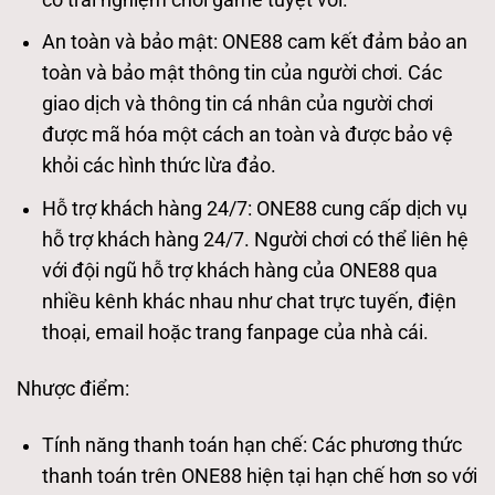
An toàn và bảo mật: ONE88 cam kết đảm bảo an
toàn và bảo mật thông tin của người chơi. Các
giao dịch và thông tin cá nhân của người chơi
được mã hóa một cách an toàn và được bảo vệ
khỏi các hình thức lừa đảo.
Hỗ trợ khách hàng 24/7: ONE88 cung cấp dịch vụ
hỗ trợ khách hàng 24/7. Người chơi có thể liên hệ
với đội ngũ hỗ trợ khách hàng của ONE88 qua
nhiều kênh khác nhau như chat trực tuyến, điện
thoại, email hoặc trang fanpage của nhà cái.
Nhược điểm:
Tính năng thanh toán hạn chế: Các phương thức
thanh toán trên ONE88 hiện tại hạn chế hơn so với