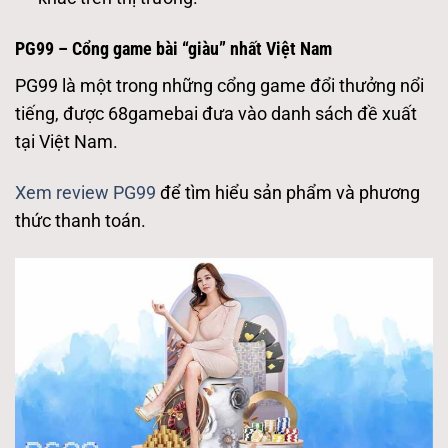
PG99 – Cổng game bài “giàu” nhất Việt Nam
PG99 là một trong những cổng game đổi thưởng nổi
tiếng, được 68gamebai đưa vào danh sách đề xuất
tại Việt Nam.
Xem review PG99
để tìm hiểu sản phẩm và phương
thức thanh toán.