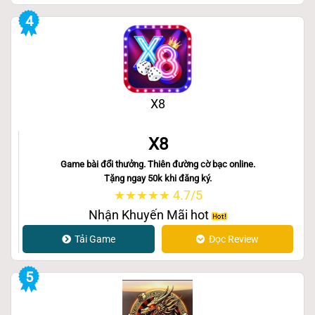
4
X8
X8
Game bài đổi thưởng. Thiên đường cờ bạc online.
Tặng ngay 50k khi đăng ký.
★★★★★ 4.7/5
Nhận Khuyến Mãi hot
Tải Game
Đọc Review
5