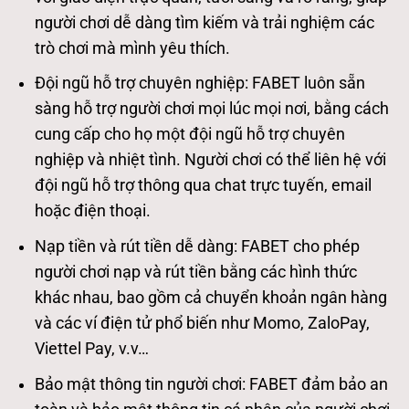
người chơi dễ dàng tìm kiếm và trải nghiệm các
trò chơi mà mình yêu thích.
Đội ngũ hỗ trợ chuyên nghiệp: FABET luôn sẵn
sàng hỗ trợ người chơi mọi lúc mọi nơi, bằng cách
cung cấp cho họ một đội ngũ hỗ trợ chuyên
nghiệp và nhiệt tình. Người chơi có thể liên hệ với
đội ngũ hỗ trợ thông qua chat trực tuyến, email
hoặc điện thoại.
Nạp tiền và rút tiền dễ dàng: FABET cho phép
người chơi nạp và rút tiền bằng các hình thức
khác nhau, bao gồm cả chuyển khoản ngân hàng
và các ví điện tử phổ biến như Momo, ZaloPay,
Viettel Pay, v.v…
Bảo mật thông tin người chơi: FABET đảm bảo an