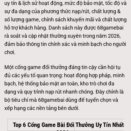
uy tín & lịch sử hoạt động, mức độ bảo mật, tốc độ và
sự đa dạng của phương thức nạp/rút, chất lượng &
số lượng game, chính sách khuyến mãi và chất lượng
hỗ trợ khách hàng. Danh sách này được 68gamebai
rà soát và cập nhật thường xuyên trong năm 2026,
đảm bảo thông tin chính xác và minh bạch cho người
chơi.
Một cổng game đổi thưởng đáng tin cậy cần hội tụ
đủ các yếu tố quan trọng: hoạt động hợp pháp, minh
bạch, hệ thống bảo mật an toàn, kho trò chơi đa
dạng và quy trình nạp rút nhanh chóng. Đây chính là
bộ tiêu chí mà 68gamebai dùng để tuyển chọn và
xếp hạng các nền tảng bên dưới.
Top 6 Cổng Game Bài Đổi Thưởng Uy Tín Nhất