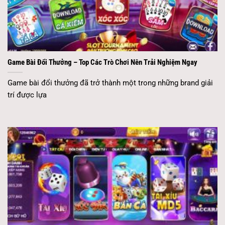
Game Bài Đổi Thưởng – Top Các Trò Chơi Nên Trải Nghiệm Ngay
Game bài đổi thưởng đã trở thành một trong những brand giải
trí được lựa