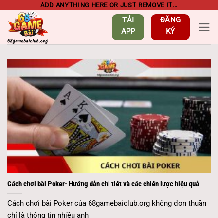
Skip
ADD ANYTHING HERE OR JUST REMOVE IT...
to
TẢI
ĐĂNG
APP
KÝ
content
Cách chơi bài Poker- Hướng dẫn chi tiết và các chiến lược hiệu quả
Cách chơi bài Poker của 68gamebaiclub.org không đơn thuần
chỉ là thông tin nhiều anh