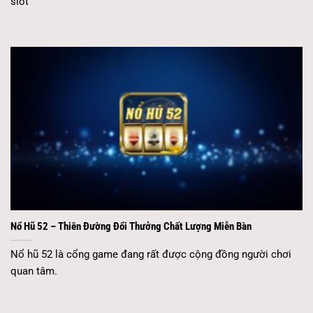
slot
Nổ Hũ 52 – Thiên Đường Đổi Thưởng Chất Lượng Miễn Bàn
Nổ hũ 52 là cổng game đang rất được cộng đồng người chơi
quan tâm.