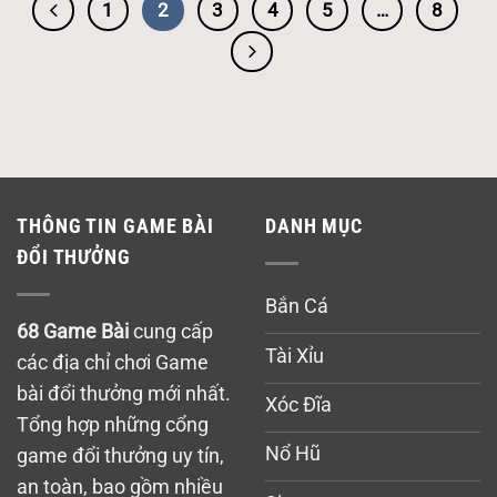
1
2
3
4
5
…
8
THÔNG TIN GAME BÀI
DANH MỤC
ĐỔI THƯỞNG
Bắn Cá
68 Game Bài
cung cấp
Tài Xỉu
các địa chỉ chơi Game
bài đổi thưởng mới nhất.
Xóc Đĩa
Tổng hợp những cổng
Nổ Hũ
game đổi thưởng uy tín,
an toàn, bao gồm nhiều