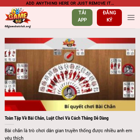
Skip
ADD ANYTHING HERE OR JUST REMOVE IT...
to
TẢI
ĐĂNG
APP
KÝ
content
Toàn Tập Về Bài Chắn, Luật Chơi Và Cách Thắng Dễ Dàng
Bài chắn là trò chơi dân gian truyền thống được nhiều anh em
yêu thích