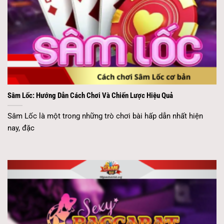
Sâm Lốc: Hướng Dẫn Cách Chơi Và Chiến Lược Hiệu Quả
Sâm Lốc là một trong những trò chơi bài hấp dẫn nhất hiện
nay, đặc