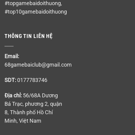
#topgamebaidoithuong,
#top10gamebaidoithuong
THÔNG TIN LIÊN HỆ
Email:
68gamebaiclub
@gmail.com
SDT:
0177783746
Địa chỉ:
56/68A Dương
Bá Trạc, phương 2, quận
8, Thành phố Hồ Chí
Minh, Việt Nam