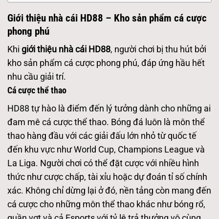
Giới thiệu nhà cái HD88 – Kho sản phẩm cá cược
phong phú
Khi
giới thiệu nhà cái HD88
, người chơi bị thu hút bởi
kho sản phẩm cá cược phong phú, đáp ứng hầu hết
nhu cầu giải trí.
Cá cược thể thao
HD88 tự hào là điểm đến lý tưởng dành cho những ai
đam mê cá cược thể thao. Bóng đá luôn là môn thể
thao hàng đầu với các giải đấu lớn nhỏ từ quốc tế
đến khu vực như World Cup, Champions League và
La Liga. Người chơi có thể đặt cược với nhiều hình
thức như cược chấp, tài xỉu hoặc dự đoán tỉ số chính
xác.
Không chỉ dừng lại ở đó, nền tảng còn mang đến
cá cược cho những môn thể thao khác như bóng rổ,
quần vợt và cả Esports với tỷ lệ trả thưởng vô cùng