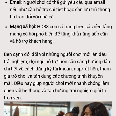
Email:
Người chơi có thể gửi yêu cầu qua email
nếu như cần hỗ trợ chi tiết hoặc cần lưu trữ thông
tin trao đổi với nhà cái.
Mạng xã hội:
HD88 còn có trang trên các nền tảng
mạng xã hội phổ biến để tăng khả năng tiếp cận
và hỗ trợ khách hàng.
Bên cạnh đó, đối với những người chơi mới lần đầu
trải nghiệm, đội ngũ hỗ trợ luôn sẵn sàng hướng dẫn
chi tiết về cách đăng ký tài khoản, nạp/rút tiền, tham
gia trò chơi và tận dụng các chương trình khuyến
mãi. Điều này giúp người chơi mới nhanh chóng làm
quen với hệ thống và tận hưởng trải nghiệm giải trí
trọn vẹn.