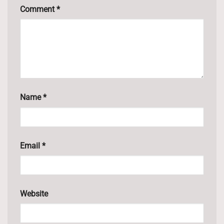
Comment
*
Name
*
Email
*
Website