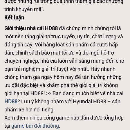
được những rủi trong quá trình tham gia các chương
trình khuyến mãi.
Kết luận
Giới thiệu nhà cái HD88
đã chứng minh chúng tôi là
một nền tảng giải trí trực tuyến, uy tín, chất lượng và
đáng tin cậy. Với hàng loạt sản phẩm cá cược hấp
dẫn, chính sách bảo mật tối ưu và đội ngũ hỗ trợ
chuyên nghiệp, nhà cia luôn sẵn sàng mang đến cho
bạn trải nghiệm giải trí tuyệt vời nhất. Hãy nhanh
chóng tham gia ngay hôm nay để tận hưởng những
ưu đãi đặc biệt và khám phá thế giới giải trí không
giới hạn tại HD88!
>> Bạn đang muốn biết về nhà cái
HD88
? Lưu ý không nhầm với Hyundai HD88 – sản
phẩm xe hơi nổi tiếng.
Xem thêm nhiều cổng game hấp dẫn được tổng hợp
tại
game bài đổi thưởng
.