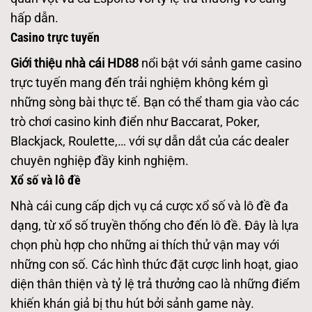
hấp dẫn.
Casino trực tuyến
Giới thiệu nhà cái HD88
nổi bật với sảnh game casino
trực tuyến mang đến trải nghiệm không kém gì
những sòng bài thực tế. Bạn có thể tham gia vào các
trò chơi casino kinh điển như Baccarat, Poker,
Blackjack, Roulette,… với sự dẫn dắt của các dealer
chuyên nghiệp đầy kinh nghiệm.
Xổ số và lô đề
Nhà cái cung cấp dịch vụ cá cược xổ số và lô đề đa
dạng, từ xổ số truyền thống cho đến lô đề. Đây là lựa
chọn phù hợp cho những ai thích thử vận may với
những con số. Các hình thức đặt cược linh hoạt, giao
diện thân thiện và tỷ lệ trả thưởng cao là những điểm
khiến khán giả bị thu hút bởi sảnh game này.