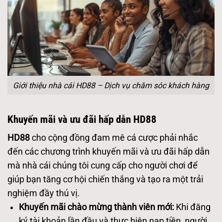
Giới thiệu nhà cái HD88 – Dịch vụ chăm sóc khách hàng
Khuyến mãi và ưu đãi hấp dẫn HD88
HD88
cho cộng đồng đam mê cá cược phải nhắc
đến các chương trình khuyến mãi và ưu đãi hấp dẫn
mà nhà cái chúng tôi cung cấp cho người chơi để
giúp bạn tăng cơ hội chiến thắng và tạo ra một trải
nghiệm đầy thú vị.
Khuyến mãi chào mừng thành viên mới:
Khi đăng
ký tài khoản lần đầu và thực hiện nạp tiền, người