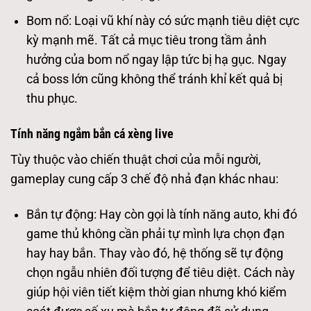
Bom nổ: Loại vũ khí này có sức mạnh tiêu diệt cực
kỳ mạnh mẽ. Tất cả mục tiêu trong tầm ảnh
hưởng của bom nổ ngay lập tức bị hạ gục. Ngay
cả boss lớn cũng không thể tránh khỉ kết quả bị
thu phục.
Tính năng ngắm bắn cá xèng live
Tùy thuộc vào chiến thuật chơi của mỗi người,
gameplay cung cấp 3 chế độ nhả đạn khác nhau:
Bắn tự động: Hay còn gọi là tính năng auto, khi đó
game thủ không cần phải tự mình lựa chọn đạn
hay hay bắn. Thay vào đó, hệ thống sẽ tự động
chọn ngẫu nhiên đối tượng để tiêu diệt. Cách này
giúp hội viên tiết kiệm thời gian nhưng khó kiểm