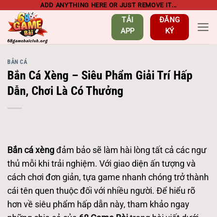
Skip
ADD ANYTHING HERE OR JUST REMOVE IT...
to
TẢI
ĐĂNG
APP
KÝ
content
BẮN CÁ
Bắn Cá Xèng – Siêu Phẩm Giải Trí Hấp
Dẫn, Chơi Là Có Thưởng
Bắn cá xèng
đảm bảo sẽ làm hài lòng tất cả các ngư
thủ mỗi khi trải nghiệm. Với giao diện ấn tượng và
cách chơi đơn giản, tựa game nhanh chóng trở thành
cái tên quen thuộc đối với nhiều người. Để hiểu rõ
hơn về siêu phẩm hấp dẫn này, tham khảo ngay