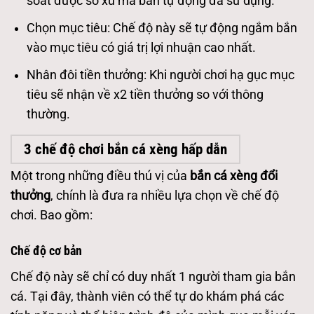
soát được số xu mà bắn tự động đã sử dụng.
Chọn mục tiêu: Chế độ này sẽ tự động ngắm bắn
vào mục tiêu có giá trị lợi nhuận cao nhất.
Nhân đôi tiền thưởng: Khi người chơi hạ gục mục
tiêu sẽ nhận về x2 tiền thưởng so với thông
thường.
3 chế độ chơi bắn cá xèng hấp dẫn
Một trong những điều thú vị của
bắn cá xèng đổi
thưởng
, chính là đưa ra nhiều lựa chọn về chế độ
chơi. Bao gồm:
Chế độ cơ bản
Chế độ này sẽ chỉ có duy nhất 1 người tham gia bắn
cá. Tại đây, thành viên có thể tự do khám phá các