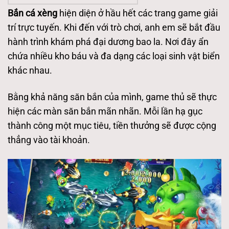
Bắn cá xèng
hiện diện ở hầu hết các trang game giải
trí trực tuyến. Khi đến với trò chơi, anh em sẽ bắt đầu
hành trình khám phá đại dương bao la. Nơi đây ẩn
chứa nhiều kho báu và đa dạng các loại sinh vật biển
khác nhau.
Bằng khả năng săn bắn của mình, game thủ sẽ thực
hiện các màn săn bắn mãn nhãn. Mỗi lần hạ gục
thành công một mục tiêu, tiền thưởng sẽ được cộng
thẳng vào tài khoản.