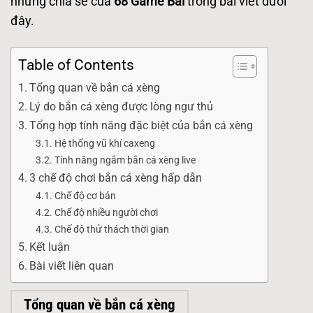
những chia sẻ của
68 Game Bài
trong bài viết dưới
đây.
Table of Contents
Tổng quan về bắn cá xèng
Lý do bắn cá xèng được lòng ngư thủ
Tổng hợp tính năng đặc biệt của bắn cá xèng
Hệ thống vũ khí caxeng
Tính năng ngắm bắn cá xèng live
3 chế độ chơi bắn cá xèng hấp dẫn
Chế độ cơ bản
Chế độ nhiều người chơi
Chế độ thử thách thời gian
Kết luận
Bài viết liên quan
Tổng quan về bắn cá xèng