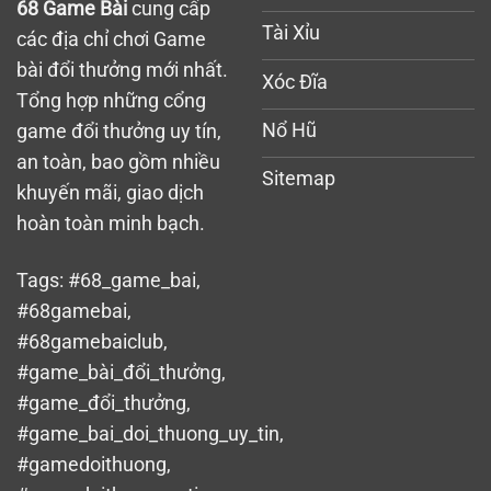
68 Game Bài
cung cấp
Tài Xỉu
các địa chỉ chơi Game
bài đổi thưởng mới nhất.
Xóc Đĩa
Tổng hợp những cổng
Nổ Hũ
game đổi thưởng uy tín,
an toàn, bao gồm nhiều
Sitemap
khuyến mãi, giao dịch
hoàn toàn minh bạch.
Tags: #68_game_bai,
#68gamebai,
#68gamebaiclub,
#game_bài_đổi_thưởng,
#game_đổi_thưởng,
#game_bai_doi_thuong_uy_tin,
#gamedoithuong,