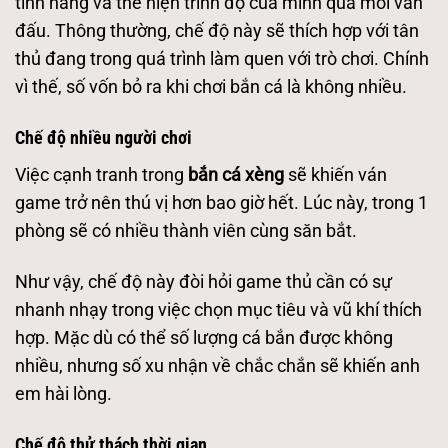
tính năng và thể hiện trình độ của mình qua mỗi ván
đấu. Thông thường, chế độ này sẽ thích hợp với tân
thủ đang trong quá trình làm quen với trò chơi. Chính
vì thế, số vốn bỏ ra khi chơi bắn cá là không nhiều.
Chế độ nhiều người chơi
Việc cạnh tranh trong
bắn cá xèng
sẽ khiến ván
game trở nên thú vị hơn bao giờ hết. Lúc này, trong 1
phòng sẽ có nhiều thành viên cùng săn bắt.
Như vậy, chế độ này đòi hỏi game thủ cần có sự
nhanh nhạy trong việc chọn mục tiêu và vũ khí thích
hợp. Mặc dù có thể số lượng cá bắn được không
nhiều, nhưng số xu nhận về chắc chắn sẽ khiến anh
em hài lòng.
Chế độ thử thách thời gian